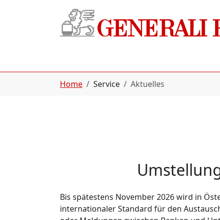
Zur Hauptnavigation springen
Zum Hauptinhalt springen
Zur Fußleistennavigation springen
Sie sind hier:
Home
Service
Aktuelles
Umstellung
Bis spätestens November 2026 wird in Öste
internationaler Standard für den Austausc