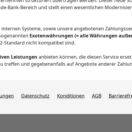
nehmen strukturiert übertragen werden. Dieser neue Stan
de-Bank-Bereich und stellt einen wesentlichen Modernisie
 internen Systeme, sowie unsere angebotenen Zahlungsser
 sogenannten
Exotenwährungen (= alle Währungen außer 
2-Standard nicht kompatibel sind.
tiven Leistungen
anbieten können, die diesen Service erse
u treffen und gegebenenfalls auf Angebote anderer Zahlun
gungen
Datenschutz
Konditionen
AGB
Barrierefr