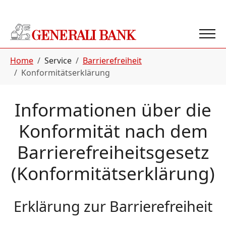
Zur Hauptnavigation springen
Zum Hauptinhalt springen
Zur Fußleistennavigation springen
Sie sind hier:
Home
Service
Barrierefreiheit
Konformitätserklärung
Informationen über die
Konformität nach dem
Barrierefreiheitsgesetz
(Konformitätserklärung)
Erklärung zur Barrierefreiheit