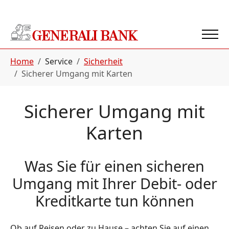
Zur Hauptnavigation springen
Zum Hauptinhalt springen
Zur Fußleistennavigation springen
Sie sind hier:
Home
Service
Sicherheit
Sicherer Umgang mit Karten
Sicherer Umgang mit
Karten
Was Sie für einen sicheren
Umgang mit Ihrer Debit- oder
Kreditkarte tun können
Ob auf Reisen oder zu Hause – achten Sie auf einen